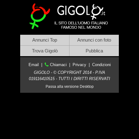
Annunci Top
Annunci con foto
Trova Gigolò
Pubblica
Email
|
Chiamaci
|
Privacy
|
Condizioni
GIGOLO - © COPYRIGHT 2014 - P.IVA
019116410515 - TUTTI I DIRITTI RISERVATI
Passa alla versione Desktop