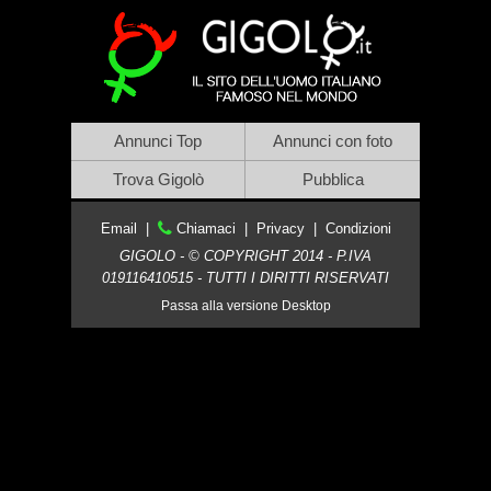
Annunci Top
Annunci con foto
Trova Gigolò
Pubblica
Email
|
Chiamaci
|
Privacy
|
Condizioni
GIGOLO - © COPYRIGHT 2014 - P.IVA
019116410515 - TUTTI I DIRITTI RISERVATI
Passa alla versione Desktop